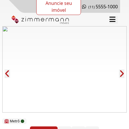
Anuncie seu
5555-1000
(11)
imóvel
Cód.: 116682
Metrô