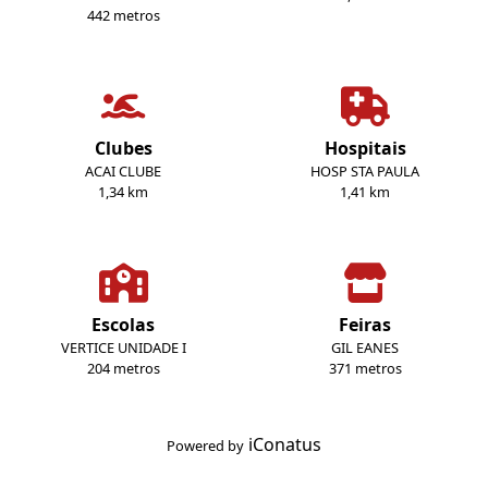
442 metros
Clubes
Hospitais
ACAI CLUBE
HOSP STA PAULA
1,34 km
1,41 km
Escolas
Feiras
VERTICE UNIDADE I
GIL EANES
204 metros
371 metros
iConatus
Powered by