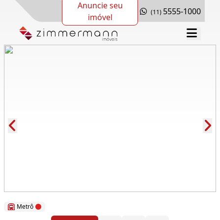
Anuncie seu
5555-1000
(11)
imóvel
Cód.: 77069
Metrô