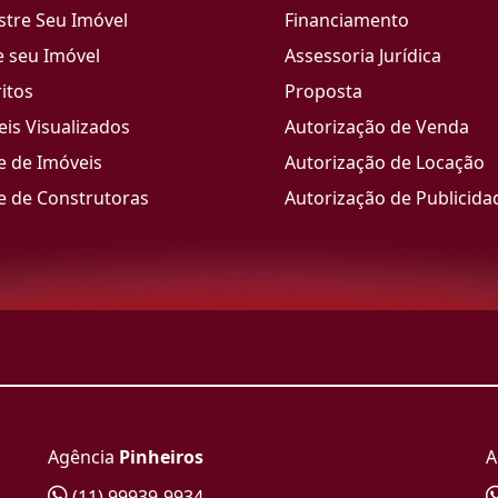
stre Seu Imóvel
Financiamento
e seu Imóvel
Assessoria Jurídica
itos
Proposta
is Visualizados
Autorização de Venda
e de Imóveis
Autorização de Locação
e de Construtoras
Autorização de Publicida
Agência
Pinheiros
A
(11) 99939-9934