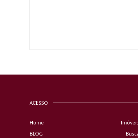
ACESSO
Home
Imóvei
BLOG
Busc