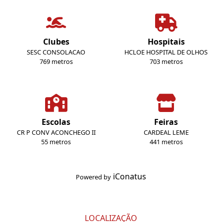
Clubes
Hospitais
SESC CONSOLACAO
HCLOE HOSPITAL DE OLHOS
769 metros
703 metros
Escolas
Feiras
CR P CONV ACONCHEGO II
CARDEAL LEME
55 metros
441 metros
iConatus
Powered by
LOCALIZAÇÃO