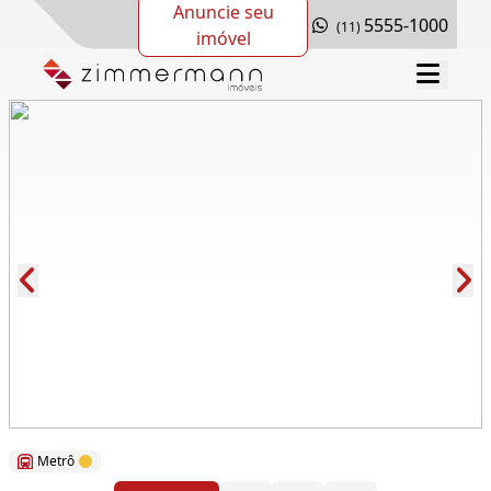
Anuncie seu
5555-1000
(11)
imóvel
Cód.: 118891
Metrô