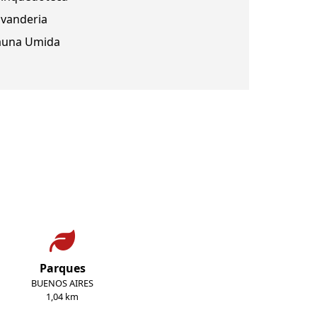
avanderia
auna Umida
Parques
BUENOS AIRES
1,04 km