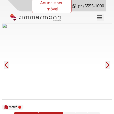
Anuncie seu
5555-1000
(11)
imóvel
Cód.: 118240
Metrô