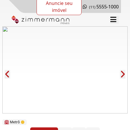
Anuncie seu
5555-1000
(11)
imóvel
Cód.: 119346
Metrô