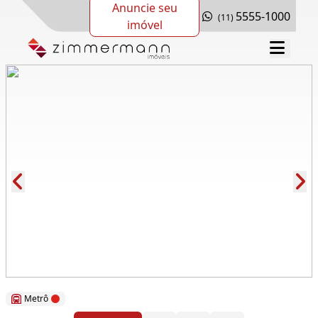
Anuncie seu
5555-1000
(11)
imóvel
Cód.: 63811
Metrô