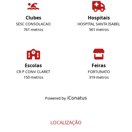
Clubes
Hospitais
SESC CONSOLACAO
HOSPITAL SANTA ISABEL
761 metros
561 metros
Escolas
Feiras
CR P CONV CLARET
FORTUNATO
150 metros
319 metros
iConatus
Powered by
LOCALIZAÇÃO