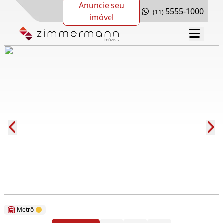
Anuncie seu
5555-1000
(11)
imóvel
Cód.: 67267
Metrô