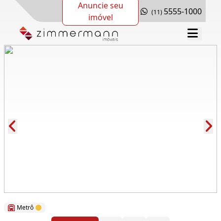
Anuncie seu
5555-1000
(11)
imóvel
Cód.: 73224
Metrô