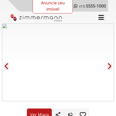
Anuncie seu
5555-1000
(11)
imóvel
Cód.: 73031
Ver Mapa