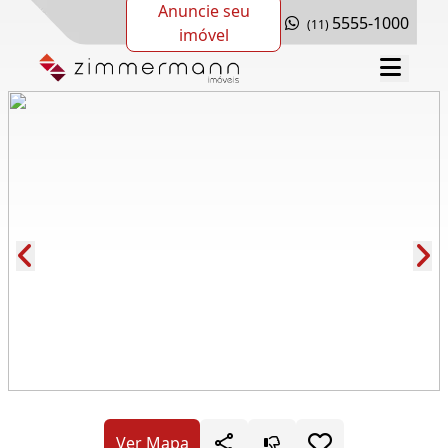
Anuncie seu
5555-1000
(11)
imóvel
Cód.: 115814
Ver Mapa