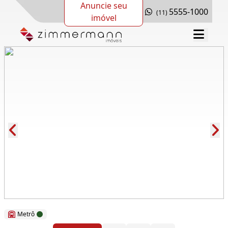
Anuncie seu
5555-1000
(11)
imóvel
Cód.: 112671
Metrô