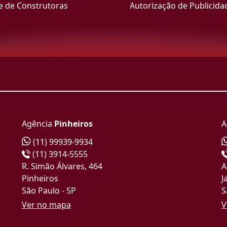
e de Construtoras
Autorização de Publicida
Agência
Pinheiros
A
(11) 99939-9934
(11) 3914-5555
R. Simão Álvares, 464
A
Pinheiros
J
São Paulo - SP
S
Ver no mapa
V