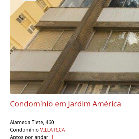
Condomínio em Jardim América
Alameda Tiete, 460
Condomínio
VILLA RICA
Aptos por andar:
1