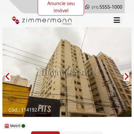
Anuncie seu
5555-1000
(11)
imóvel
Cód.: 114192
Metrô