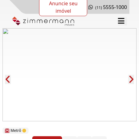
Anuncie seu
5555-1000
(11)
imóvel
Cód.: 117810
Metrô