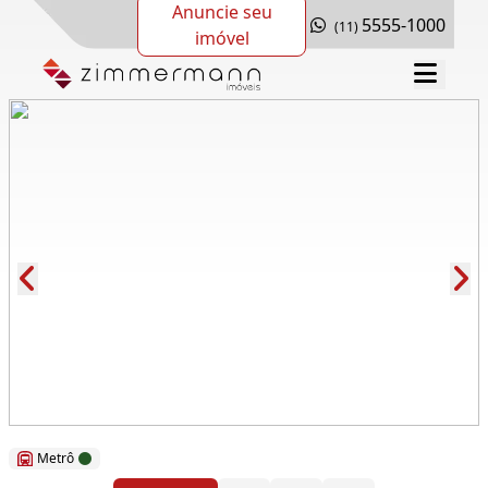
Anuncie seu
5555-1000
(11)
imóvel
Cód.: 115786
Metrô