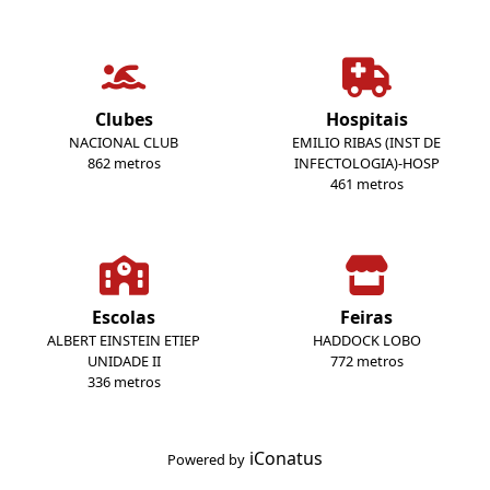
Clubes
Hospitais
NACIONAL CLUB
EMILIO RIBAS (INST DE
862 metros
INFECTOLOGIA)-HOSP
461 metros
Escolas
Feiras
ALBERT EINSTEIN ETIEP
HADDOCK LOBO
UNIDADE II
772 metros
336 metros
iConatus
Powered by