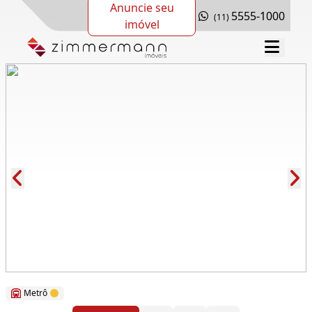
Anuncie seu
5555-1000
(11)
imóvel
Cód.: 117314
Metrô