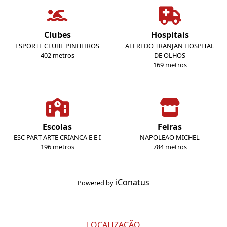
Clubes
Hospitais
ESPORTE CLUBE PINHEIROS
ALFREDO TRANJAN HOSPITAL
402 metros
DE OLHOS
169 metros
Escolas
Feiras
ESC PART ARTE CRIANCA E E I
NAPOLEAO MICHEL
196 metros
784 metros
iConatus
Powered by
LOCALIZAÇÃO