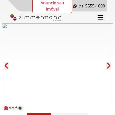
Anuncie seu
5555-1000
(11)
imóvel
Cód.: 112530
Metrô