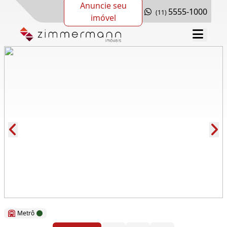
Anuncie seu
5555-1000
(11)
imóvel
Cód.: 117674
Metrô