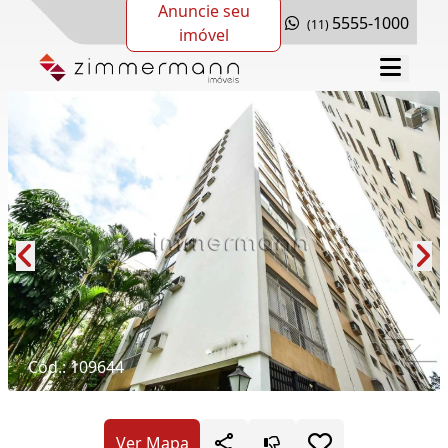
Anuncie seu
5555-1000
(11)
imóvel
Cód.: 109644
Ver Mapa