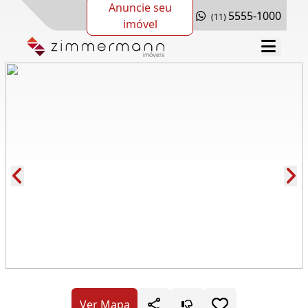
Anuncie seu
5555-1000
(11)
imóvel
Cód.: 118201
Ver Mapa