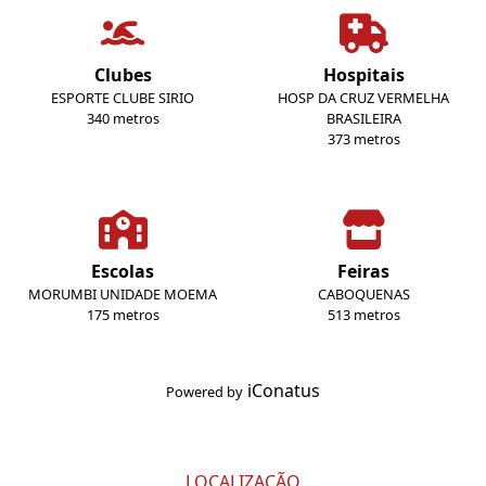
Clubes
Hospitais
ESPORTE CLUBE SIRIO
HOSP DA CRUZ VERMELHA
340 metros
BRASILEIRA
373 metros
Escolas
Feiras
MORUMBI UNIDADE MOEMA
CABOQUENAS
175 metros
513 metros
iConatus
Powered by
LOCALIZAÇÃO