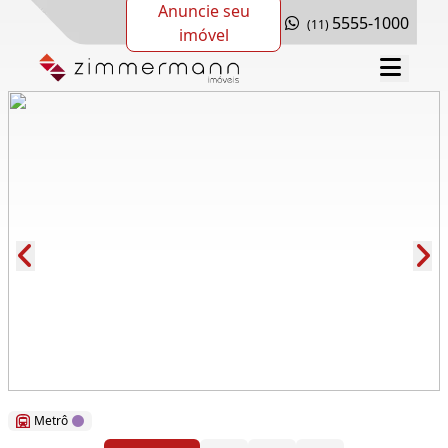
Anuncie seu
5555-1000
(11)
imóvel
Cód.: 114376
Metrô