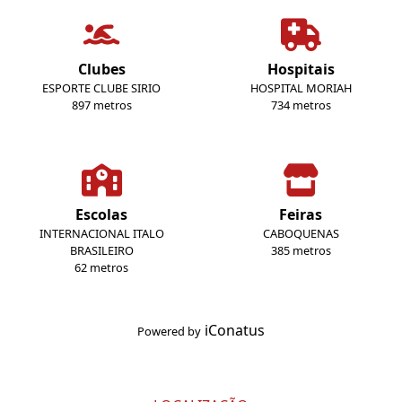
Clubes
Hospitais
ESPORTE CLUBE SIRIO
HOSPITAL MORIAH
897 metros
734 metros
Escolas
Feiras
INTERNACIONAL ITALO
CABOQUENAS
BRASILEIRO
385 metros
62 metros
iConatus
Powered by