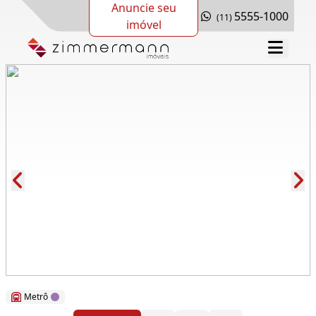
Anuncie seu
5555-1000
(11)
imóvel
Cód.: 117754
Metrô