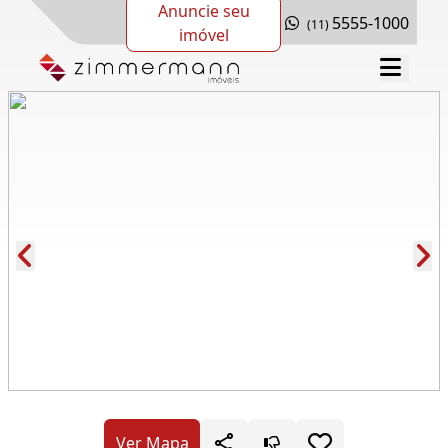
Anuncie seu
5555-1000
(11)
imóvel
Cód.: 117062
Ver Mapa