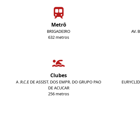
Metrô
BRIGADEIRO
AV. 
632 metros
Clubes
A .R.C.E DE ASSIST. DOS EMPR. DO GRUPO PAO
EURYCLID
DE ACUCAR
256 metros