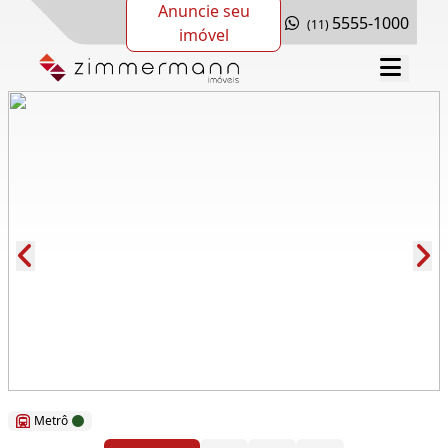
Anuncie seu
5555-1000
(11)
imóvel
Cód.: 109922
Metrô