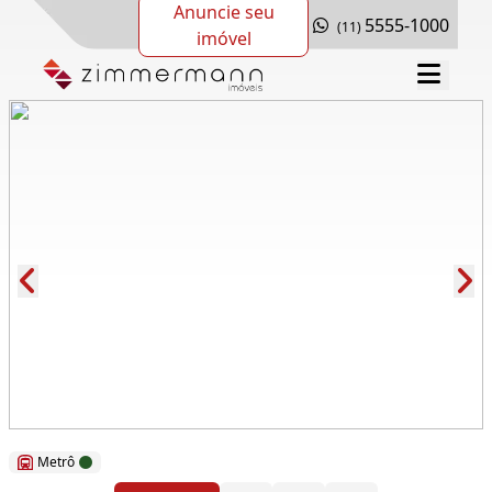
Anuncie seu
5555-1000
(11)
imóvel
Cód.: 111631
Metrô