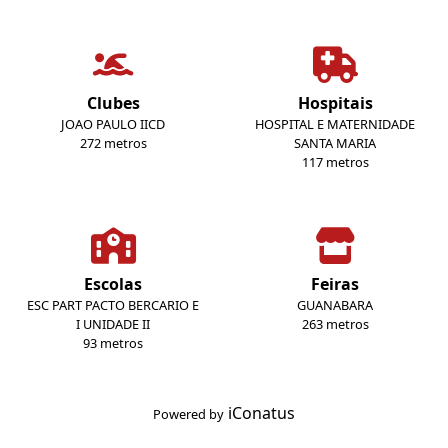
Clubes
Hospitais
JOAO PAULO IICD
HOSPITAL E MATERNIDADE
272 metros
SANTA MARIA
117 metros
Escolas
Feiras
ESC PART PACTO BERCARIO E
GUANABARA
I UNIDADE II
263 metros
93 metros
iConatus
Powered by