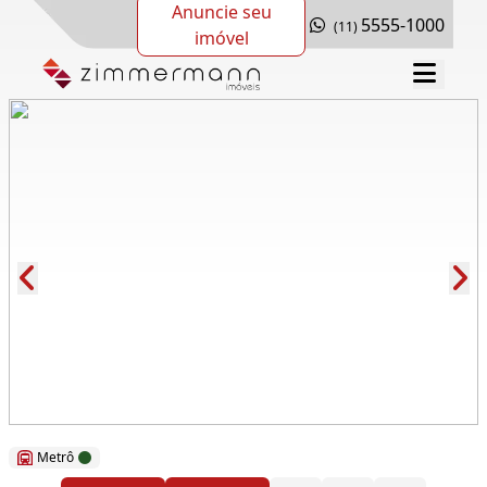
Anuncie seu
5555-1000
(11)
imóvel
Cód.: 263468
Metrô