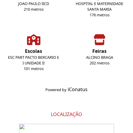
JOAO PAULO IICD
HOSPITAL E MATERNIDADE
210 metros
SANTA MARIA
176 metros
Escolas
Feiras
ESC PART PACTO BERCARIO E
ALCINO BRAGA
I UNIDADE II
202 metros
101 metros
iConatus
Powered by
LOCALIZAÇÃO