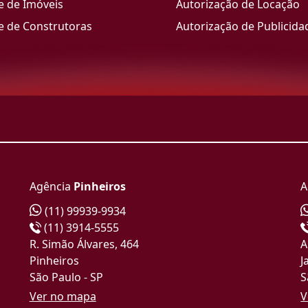
e de Imóveis
Autorização de Locação
e de Construtoras
Autorização de Publicida
Agência
Pinheiros
A
(11) 99939-9934
(11) 3914-5555
R. Simão Álvares, 464
A
Pinheiros
J
São Paulo - SP
S
Ver no mapa
V