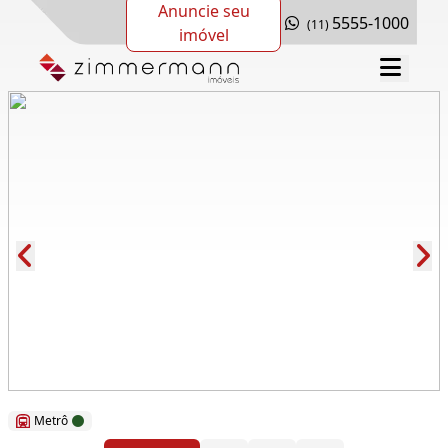
Anuncie seu
5555-1000
(11)
imóvel
Cód.: 112527
Metrô