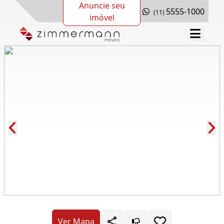
Anuncie seu
5555-1000
(11)
imóvel
Cód.: 117955
Ver Mapa