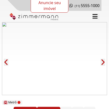
Anuncie seu
5555-1000
(11)
imóvel
Cód.: 89545
Metrô