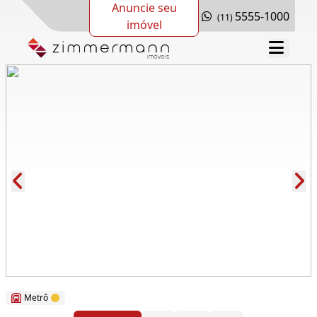
Anuncie seu
5555-1000
(11)
imóvel
Cód.: 61806
Metrô