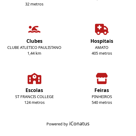
32 metros
Clubes
Hospitais
CLUBE ATLETICO PAULISTANO
AMATO
1,44 km
405 metros
Escolas
Feiras
ST FRANCIS COLLEGE
PINHEIROS
124 metros
540 metros
iConatus
Powered by