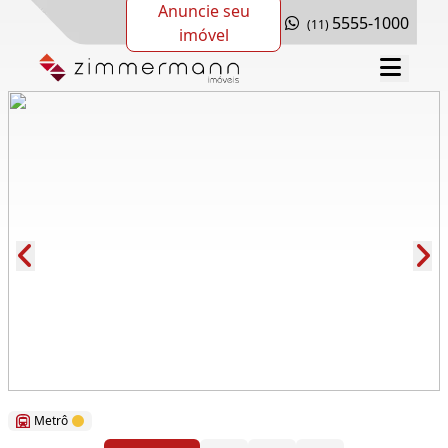
Anuncie seu
5555-1000
(11)
imóvel
Cód.: 69263
Metrô