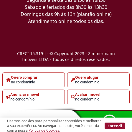
Sábado e feriados das 8h30 às 13h30
Domingos das 9h às 13h (plantão online)
Atendimento online todos os dias.
CRECI 15.319-J - © Copyright 2023 - Zimmermann
Imóveis LTDA - Todos os direitos reservados.
Quero comprar
Quero alugar
no condomínio
no condomínio
Anunciar imóvel
Avaliar imóvel
no condomínio
no condomínio
Usamos cookies para personalizar conteúdos e melhorar
Entendi
a sua experiência. Ao navegar neste site, você concorda
com a nossa
Política de Cookies
.