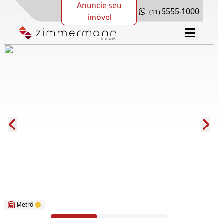
Anuncie seu
5555-1000
(11)
imóvel
Cód.: 64894
Metrô