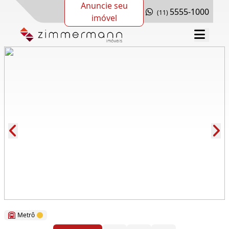
Anuncie seu
5555-1000
(11)
imóvel
Cód.: 166553
Metrô