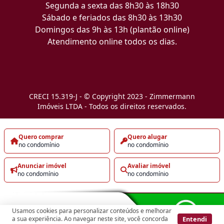
Segunda a sexta das 8h30 às 18h30
Sábado e feriados das 8h30 às 13h30
Domingos das 9h às 13h (plantão online)
Atendimento online todos os dias.
CRECI 15.319-J - © Copyright 2023 - Zimmermann
Imóveis LTDA - Todos os direitos reservados.
Quero comprar
Quero alugar
no condomínio
no condomínio
Anunciar imóvel
Avaliar imóvel
no condomínio
no condomínio
Usamos cookies para personalizar conteúdos e melhorar
Entendi
a sua experiência. Ao navegar neste site, você concorda