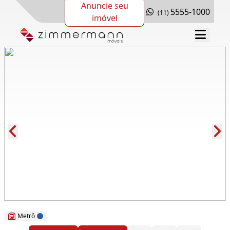
Anuncie seu
5555-1000
(11)
imóvel
Cód.: 80926
Metrô