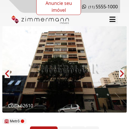
Anuncie seu
5555-1000
(11)
imóvel
Cód.: 62610
Metrô