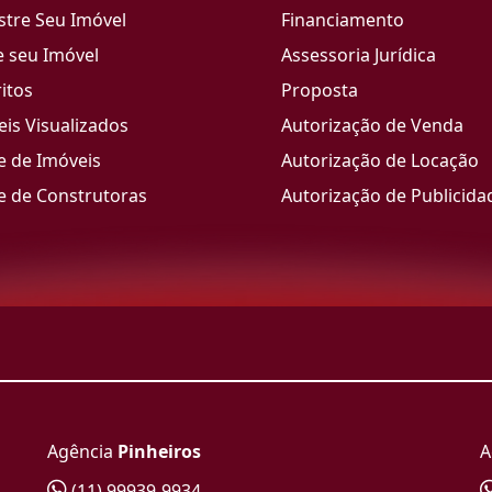
stre Seu Imóvel
Financiamento
e seu Imóvel
Assessoria Jurídica
itos
Proposta
is Visualizados
Autorização de Venda
e de Imóveis
Autorização de Locação
e de Construtoras
Autorização de Publicida
Agência
Pinheiros
A
(11) 99939-9934