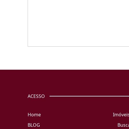
ACESSO
Home
Imóvei
BLOG
Busc