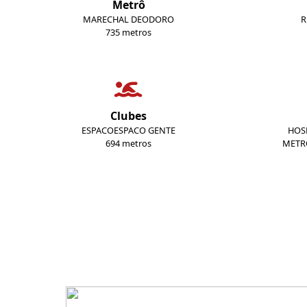
Metrô
MARECHAL DEODORO
R
735 metros
Clubes
ESPACOESPACO GENTE
HOSP
694 metros
METR