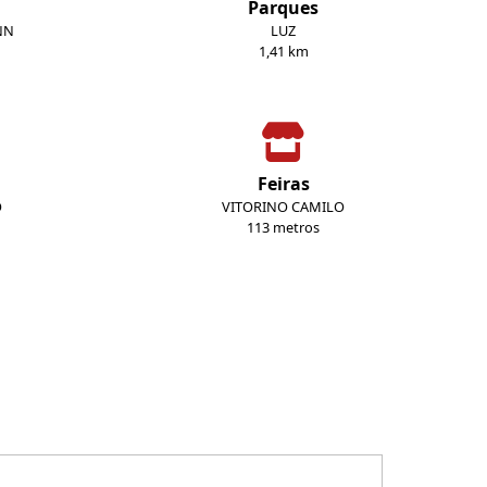
Parques
NN
LUZ
1,41 km
Feiras
O
VITORINO CAMILO
113 metros