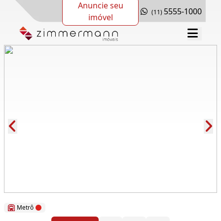
Anuncie seu
5555-1000
(11)
imóvel
Cód.: 78749
Metrô