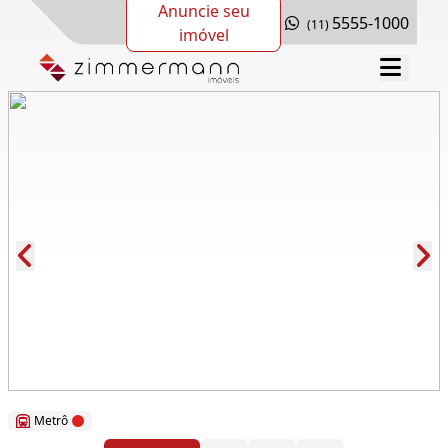
Anuncie seu
5555-1000
(11)
imóvel
Cód.: 62077
Metrô