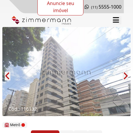
Anuncie seu
5555-1000
(11)
imóvel
Cód.: 116132
Metrô