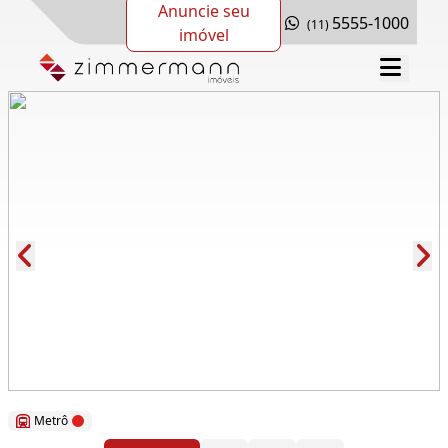
Anuncie seu
5555-1000
(11)
imóvel
Cód.: 62281
Metrô