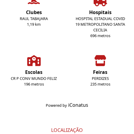
Clubes
Hospitais
RAUL TABAJARA
HOSPITAL ESTADUAL COVID
1,19 km
19 METROPOLITANO SANTA
CECILIA
696 metros
Escolas
Feiras
CR P CONV MUNDO FELIZ
PERDIZES
196 metros
235 metros
iConatus
Powered by
LOCALIZAÇÃO