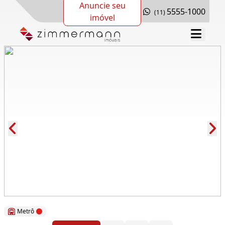
Anuncie seu
5555-1000
(11)
imóvel
Cód.: 79111
Metrô