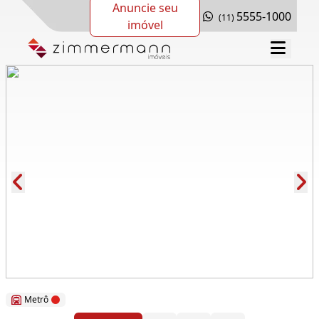
Anuncie seu
5555-1000
(11)
imóvel
Cód.: 62024
Metrô