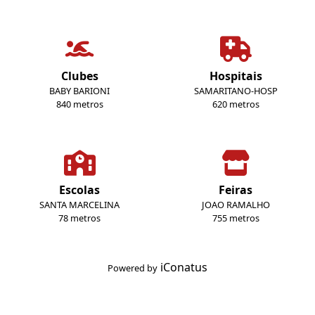
Clubes
Hospitais
BABY BARIONI
SAMARITANO-HOSP
840 metros
620 metros
Escolas
Feiras
SANTA MARCELINA
JOAO RAMALHO
78 metros
755 metros
iConatus
Powered by