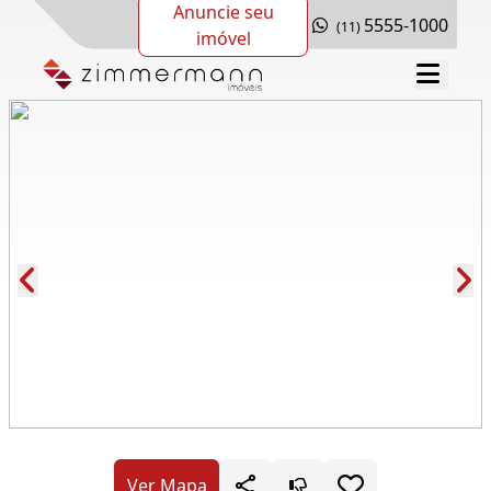
Anuncie seu
5555-1000
(11)
imóvel
Cód.: 25311
Ver Mapa